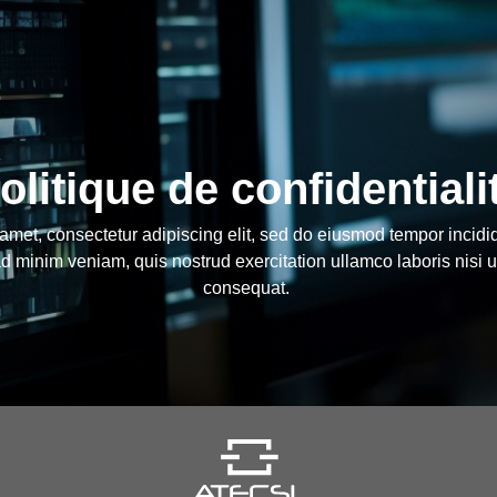
olitique de confidentiali
amet, consectetur adipiscing elit, sed do eiusmod tempor incidid
d minim veniam, quis nostrud exercitation ullamco laboris nisi 
consequat.