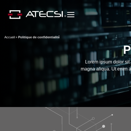
Accueil
»
Politique de confidentialité
P
Lorem ipsum dolor sit 
magna aliqua. Ut enim a