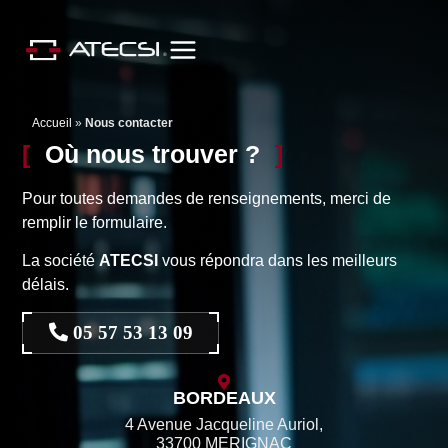
Accueil
»
Nous contacter
Où nous trouver ?
Pour toutes demandes de renseignements, merci de
remplir le formulaire.
La société
ATECSI
vous répondra dans les meilleurs
délais.
05 57 53 13 09
BORDEAUX
4 Avenue Jacqueline Auriol,
33700 MERIGNAC