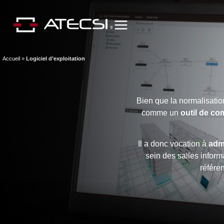
Accueil
»
Logiciel d’exploitation
Bien que la normalisatio
comme un
outil de co
Il a donc vocation à
admi
sein des salles inform
référen