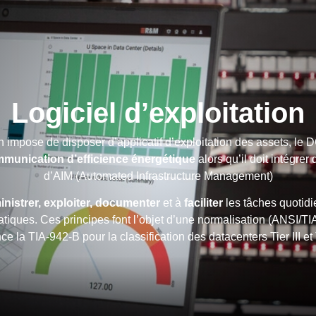
Logiciel d’exploitation
n impose de disposer d’applicatif d’exploitation des assets, le
mmunication d’efficience énergétique
alors qu’il doit intégrer
d’AIM (Automated Infrastructure Management)
nistrer, exploiter, documenter
et à
faciliter
les tâches quotidi
atiques. Ces principes font l’objet d’une normalisation (ANSI/TIA
ce la TIA-942-B pour la classification des datacenters Tier III et 