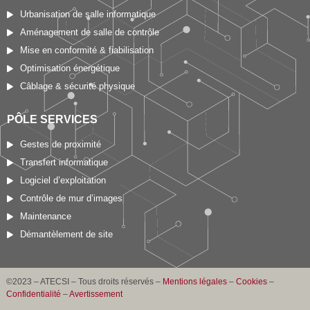
Urbanisation de salle informatique
Aménagement de salle de contrôle
Mise en conformité & fiabilisation
Optimisation énergétique
Câblage & sécurité physique
PÔLE SERVICES
Gestes de proximité
Transfert informatique
Logiciel d’exploitation
Contrôle de mur d’images
Maintenance
Démantèlement de site
©2023 – ATECSI – Tous droits réservés –
Mentions légales
–
Cookies
–
Confidentialité
–
Avertissement