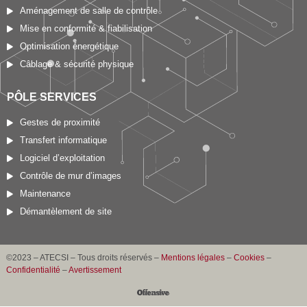
Aménagement de salle de contrôle
Mise en conformité & fiabilisation
Optimisation énergétique
Câblage & sécurité physique
PÔLE SERVICES
Gestes de proximité
Transfert informatique
Logiciel d’exploitation
Contrôle de mur d’images
Maintenance
Démantèlement de site
©2023 – ATECSI – Tous droits réservés –
Mentions légales
–
Cookies
–
Confidentialité
–
Avertissement